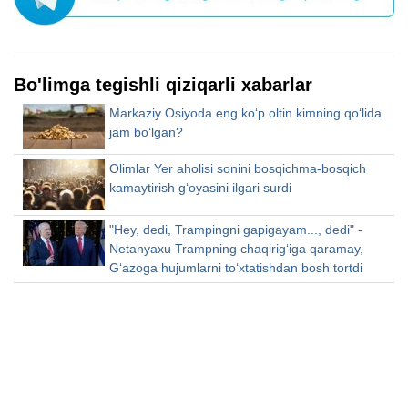
Bo'limga tegishli qiziqarli xabarlar
Markaziy Osiyoda eng ko‘p oltin kimning qo‘lida
jam bo‘lgan?
Olimlar Yer aholisi sonini bosqichma-bosqich
kamaytirish g‘oyasini ilgari surdi
"Hey, dedi, Trampingni gapigayam..., dedi" -
Netanyaxu Trampning chaqirig‘iga qaramay,
G‘azoga hujumlarni to‘xtatishdan bosh tortdi