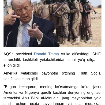
AQSh prezidenti
Donald Tramp
Afrika qit’asidagi ISHID
terrorchilik tashkiloti yetakchilaridan birini yo‘q qilganini
e’lon qildi.
Amerika yetakchisi bayonotni o‘zining Truth Social
sahifasida e’lon qildi.
"Bugun kechqurun, mening ko‘rsatmamga ko‘ra, jasur
Amerika va Nigeriya qurolli kuchlari dunyoning eng faol
terrorchisi Abu Bilol al-Minuqini jang maydonidan yo‘q
qilish uchun puxta tayyorlangan va o‘ta murakkab