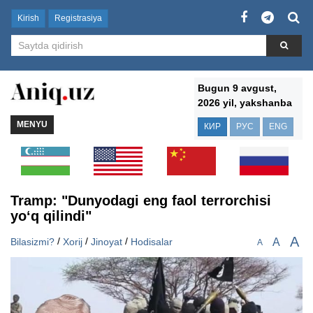
Kirish
Registrasiya
Bugun 9 avgust,
2026 yil, yakshanba
MENYU
КИР
РУС
ENG
Tramp: "Dunyodagi eng faol terrorchisi
yo‘q qilindi"
A
/
/
/
A
Bilasizmi?
Xorij
Jinoyat
Hodisalar
A