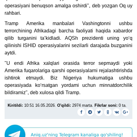
operasiyani benuqson amalga oshirdi", deb yozgan Oq uy
rahbari.
Tramp Amerika manbalari Vashingtonni ushbu
terrorchining Afrikadagi barcha faoliyati haqida xabardor
qilib turganini ta’kidladi. AQSh prezidenti uning yo‘q
qilinishi ISHID operasiyalarini sezilarli darajada buzganini
aytdi.
"U endi Afrika xalqlari orasida terror sepmaydi yoki
Amerika fuqarolariga qarshi operasiyalarni rejalashtirishda
ishtirok etmaydi. Biz Nigeriya hukumatiga ushbu
operasiyada ko‘rsatgan yordami uchun minnatdorchilik
bildiramiz", deb xulosa qildi Tramp.
Kiritildi:
10:51 16.05.2026.
O'qildi:
2974 marta.
Fikrlar soni:
0 ta.