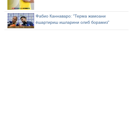
Фабио Каннаваро: "Терма жамоани
ёшартириш ишларини олиб борамиз"