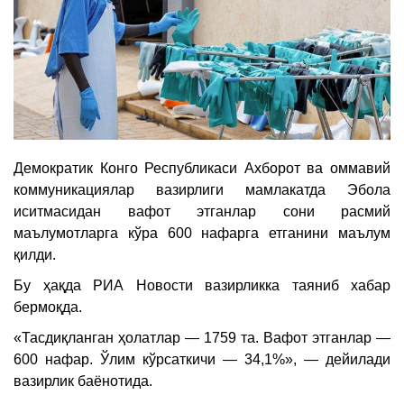
Демократик Конго Республикаси Ахборот ва оммавий
коммуникациялар вазирлиги мамлакатда Эбола
иситмасидан вафот этганлар сони расмий
маълумотларга кўра 600 нафарга етганини маълум
қилди.
Бу ҳақда РИА Новости вазирликка таяниб хабар
бермоқда.
«Тасдиқланган ҳолатлар — 1759 та. Вафот этганлар —
600 нафар. Ўлим кўрсаткичи — 34,1%», — дейилади
вазирлик баёнотида.