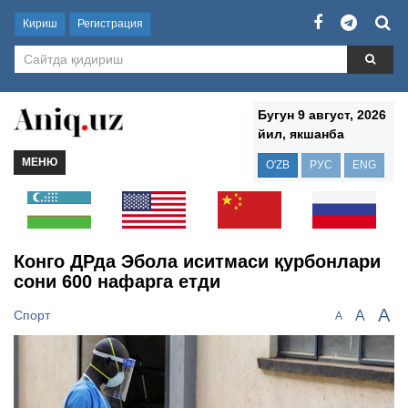
Кириш
Регистрация
Бугун 9 август, 2026
йил, якшанба
МЕНЮ
O'ZB
РУС
ENG
Конго ДРда Эбола иситмаси қурбонлари
сони 600 нафарга етди
A
A
Спорт
A