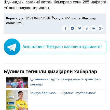
Шунингдек, соғайиб кетган беморлар сони 285 нафарга
етгани аниқлаштирилган.
Киритилди:
12:01 09.07.2026.
Ўқилди:
654 марта.
Фикрлар
сони:
0 та.
Бўлимга тегишли қизиқарли хабарлар
Ҳусановнинг дўсти рекорд нархга трансфер
қилинди
Беҳруз Каримов — "Лугано" футболчиси!