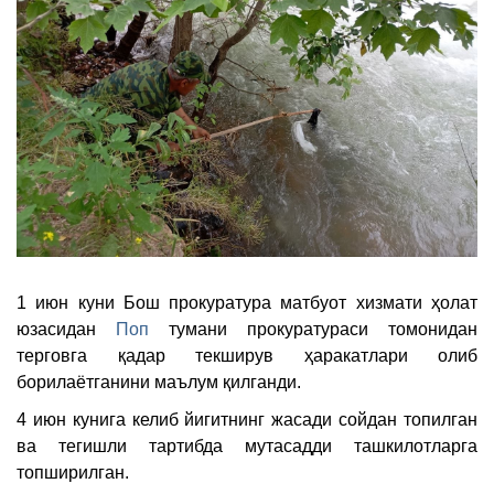
1 июн куни Бош прокуратура матбуот хизмати ҳолат
юзасидан
Поп
тумани прокуратураси томонидан
терговга қадар текширув ҳаракатлари олиб
борилаётганини маълум қилганди.
4 июн кунига келиб йигитнинг жасади сойдан топилган
ва тегишли тартибда мутасадди ташкилотларга
топширилган.