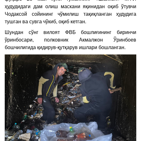
ҳудудидаги дам олиш маскани яқинидан оқиб ўтувчи
Чодаксой сойининг чўмилиш тақиқланган ҳудудига
тушган ва сувга чўкиб, оқиб кетган.
Шундан сўнг вилоят ФВБ бошлиғининг биринчи
ўринбосари, полковник Акмалжон Ўринбоев
бошчилигида қидирув-қутқарув ишлари бошланган.