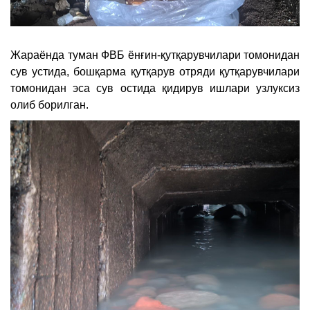
Жараёнда туман ФВБ ёнғин-қутқарувчилари томонидан
сув устида, бошқарма қутқарув отряди қутқарувчилари
томонидан эса сув остида қидирув ишлари узлуксиз
олиб борилган.