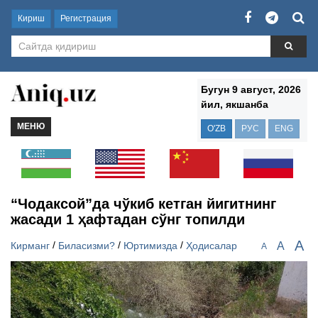
Кириш
Регистрация
Бугун 9 август, 2026
йил, якшанба
МЕНЮ
O'ZB
РУС
ENG
“Чодаксой”да чўкиб кетган йигитнинг
жасади 1 ҳафтадан сўнг топилди
A
/
/
/
A
Кирманг
Биласизми?
Юртимизда
Ҳодисалар
A