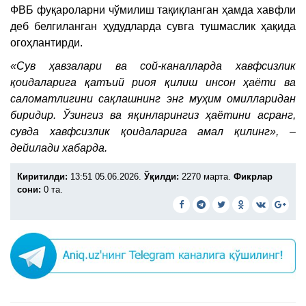
ФВБ фуқароларни чўмилиш тақиқланган ҳамда хавфли
деб белгиланган ҳудудларда сувга тушмаслик ҳақида
огоҳлантирди.
«Сув ҳавзалари ва сой-каналларда хавфсизлик
қоидаларига қатъий риоя қилиш инсон ҳаёти ва
саломатлигини сақлашнинг энг муҳим омилларидан
биридир. Ўзингиз ва яқинларингиз ҳаётини асранг,
сувда хавфсизлик қоидаларига амал қилинг», –
дейилади хабарда.
Киритилди:
13:51 05.06.2026.
Ўқилди:
2270 марта.
Фикрлар
сони:
0 та.