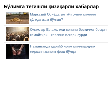
Бўлимга тегишли қизиқарли хабарлар
Марказий Осиёда энг кўп олтин кимнинг
қўлида жам бўлган?
Олимлар Ер аҳолиси сонини босқичма-босқич
камайтириш ғоясини илгари сурди
Наманганда қарийб ярим миллиардлик
жирканч жиноят фош бўлди