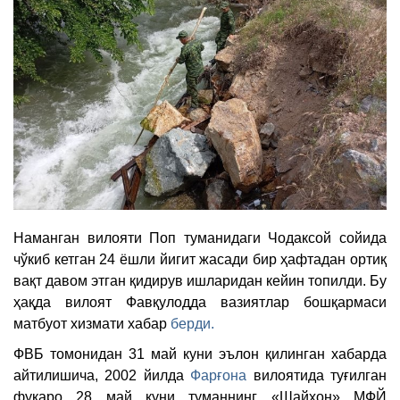
Наманган вилояти Поп туманидаги Чодаксой сойида
чўкиб кетган 24 ёшли йигит жасади бир ҳафтадан ортиқ
вақт давом этган қидирув ишларидан кейин топилди. Бу
ҳақда вилоят Фавқулодда вазиятлар бошқармаси
матбуот хизмати хабар
берди.
ФВБ томонидан 31 май куни эълон қилинган хабарда
айтилишича, 2002 йилда
Фарғона
вилоятида туғилган
фуқаро 28 май куни туманнинг «Шайхон» МФЙ