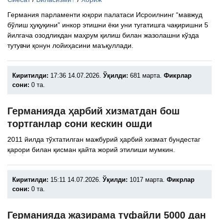
Германия парламенти юқори палатаси Исроилнинг “мавжуд
бўлиш ҳуқуқини” инкор этишни ёки уни тугатишга чақиришни 5
йилгача озодликдан маҳрум қилиш билан жазолашни кўзда
тутувчи қонун лойиҳасини маъқуллади.
Киритилди:
17:36 14.07.2026.
Ўқилди:
681 марта.
Фикрлар
сони:
0 та.
Германияда ҳарбий хизматдан бош
тортганлар сони кескин ошди
​2011 йилда тўхтатилган мажбурий ҳарбий хизмат бундестаг
қарори билан қисман қайта жорий этилиши мумкин.
Киритилди:
15:11 14.07.2026.
Ўқилди:
1017 марта.
Фикрлар
сони:
0 та.
Германияда жазирама туфайли 5000 дан