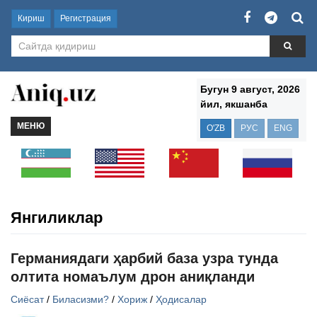
Кириш
Регистрация
Бугун 9 август, 2026
йил, якшанба
МЕНЮ
O'ZB
РУС
ENG
Янгиликлар
Германиядаги ҳарбий база узра тунда
олтита номаълум дрон аниқланди
Сиёсат
/
Биласизми?
/
Хориж
/
Ҳодисалар