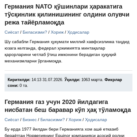
Германия NАТО қўшинлари ҳаракатига
тўсқинлик қилинишининг олдини олувчи
режа тайёрламоқда
Сиёсат
/
Биласизми?
/
Хориж
/
Ҳодисалар
Шу сабабли Германия ҳукумати миллий хавфсизликка таҳдид
юзага келганда, федерал ҳокимиятга минтақалар
қарорларини четлаб ўтиш имконини берадиган ҳуқуқий
механизмларни ўрганмоқда.
Киритилди:
14:13 31.07.2026.
Ўқилди:
1063 марта.
Фикрлар
сони:
0 та.
Германия газ учун 2020 йилдагига
нисбатан беш баравар кўп ҳақ тўламоқда
Сиёсат
/
Бизнес
/
Биласизми?
/
Хориж
/
Ҳодисалар
Бу ерда 1977 йилдан бери Германияга хом ашё етказиб
бераётган Норвегиянинг Equinor компанияси асосий ролни