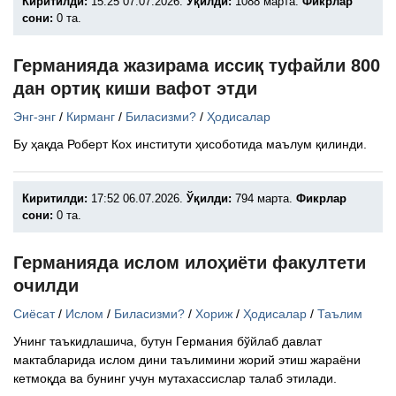
Киритилди:
15:25 07.07.2026.
Ўқилди:
1088 марта.
Фикрлар
сони:
0 та.
Германияда жазирама иссиқ туфайли 800
дан ортиқ киши вафот этди
Энг-энг
/
Кирманг
/
Биласизми?
/
Ҳодисалар
Бу ҳақда Роберт Кох институти ҳисоботида маълум қилинди.
Киритилди:
17:52 06.07.2026.
Ўқилди:
794 марта.
Фикрлар
сони:
0 та.
Германияда ислом илоҳиёти факултети
очилди
Сиёсат
/
Ислом
/
Биласизми?
/
Хориж
/
Ҳодисалар
/
Таълим
Унинг таъкидлашича, бутун Германия бўйлаб давлат
мактабларида ислом дини таълимини жорий этиш жараёни
кетмоқда ва бунинг учун мутахассислар талаб этилади.