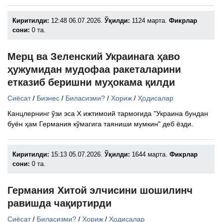
Киритилди:
12:48 06.07.2026.
Ўқилди:
1124 марта.
Фикрлар
сони:
0 та.
Мерц ва Зеленский Украинага ҳаво
ҳужумидан мудофаа ракеталарини
етказиб беришни муҳокама қилди
Сиёсат
/
Бизнес
/
Биласизми?
/
Хориж
/
Ҳодисалар
Канцлернинг ўзи эса X ижтимоий тармоғида "Украина бундан
буён ҳам Германия кўмагига таяниши мумкин" деб ёзди.
Киритилди:
15:13 05.07.2026.
Ўқилди:
1644 марта.
Фикрлар
сони:
0 та.
Германия Хитой элчисини шошилинч
равишда чақиртирди
Сиёсат
/
Биласизми?
/
Хориж
/
Ҳодисалар