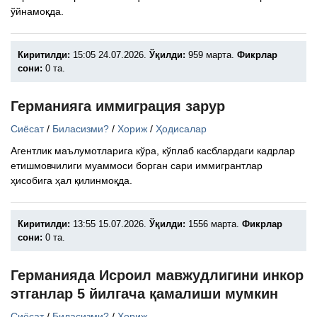
ўйнамоқда.
Киритилди:
15:05 24.07.2026.
Ўқилди:
959 марта.
Фикрлар
сони:
0 та.
Германияга иммиграция зарур
Сиёсат
/
Биласизми?
/
Хориж
/
Ҳодисалар
Агентлик маълумотларига кўра, кўплаб касблардаги кадрлар
етишмовчилиги муаммоси борган сари иммигрантлар
ҳисобига ҳал қилинмоқда.
Киритилди:
13:55 15.07.2026.
Ўқилди:
1556 марта.
Фикрлар
сони:
0 та.
Германияда Исроил мавжудлигини инкор
этганлар 5 йилгача қамалиши мумкин
Сиёсат
/
Биласизми?
/
Хориж