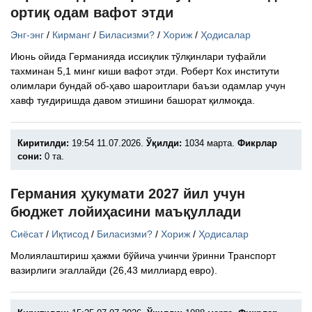
ортиқ одам вафот этди
Энг-энг
/
Кирманг
/
Биласизми?
/
Хориж
/
Ҳодисалар
Июнь ойида Германияда иссиқлик тўлқинлари туфайли
тахминан 5,1 минг киши вафот этди. Роберт Кох институти
олимлари бундай об-ҳаво шароитлари баъзи одамлар учун
хавф туғдиришда давом этишини башорат қилмоқда.
Киритилди:
19:54 11.07.2026.
Ўқилди:
1034 марта.
Фикрлар
сони:
0 та.
Германия ҳукумати 2027 йил учун
бюджет лойиҳасини маъқуллади
Сиёсат
/
Иқтисод
/
Биласизми?
/
Хориж
/
Ҳодисалар
Молиялаштириш ҳажми бўйича учинчи ўринни Транспорт
вазирлиги эгаллайди (26,43 миллиард евро).